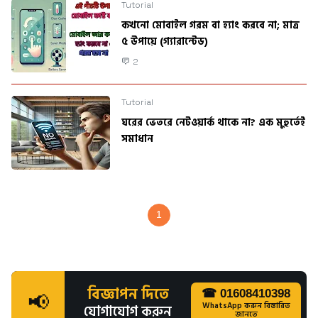
Tutorial
কখনো মোবাইল গরম বা হ্যাং করবে না; মাত্র
৫ উপায়ে (গ্যারান্টেড)
2
Tutorial
ঘরের ভেতরে নেটওয়ার্ক থাকে না? এক মুহুর্তেই
সমাধান
1
বিজ্ঞাপন দিতে
☎ 01608410398
📢
WhatsApp করুন বিস্তারিত
যোগাযোগ করুন
জানতে