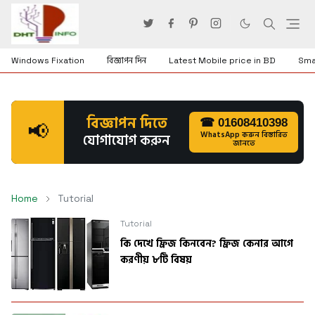
Windows Fixation
বিজ্ঞাপন দিন
Latest Mobile price in BD
Sma
বিজ্ঞাপন দিতে
☎ 01608410398
📢
WhatsApp করুন বিস্তারিত
যোগাযোগ করুন
জানতে
Home
Tutorial
Tutorial
কি দেখে ফ্রিজ কিনবেন? ফ্রিজ কেনার আগে
করণীয় ৮টি বিষয়