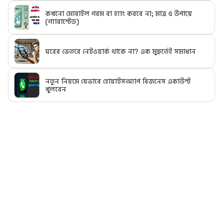
কখনো মোবাইল গরম বা হ্যাং করবে না; মাত্র ৫ উপায়ে
(গ্যারান্টেড)
ঘরের ভেতরে নেটওয়ার্ক থাকে না? এক মুহুর্তেই সমাধান
নতুন নিয়মে যেভাবে হোয়াটসঅ্যাপ বিজনেস একাউন্ট
খুলবেন