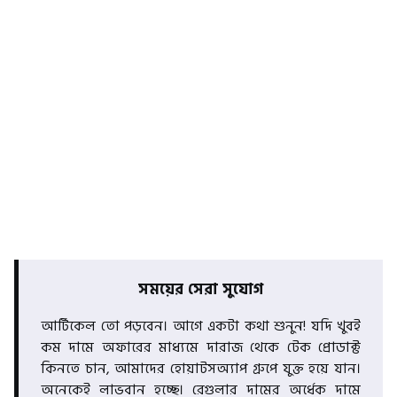
সময়ের সেরা সুযোগ
আর্টিকেল তো পড়বেন। আগে একটা কথা শুনুন! যদি খুবই
কম দামে অফারের মাধ্যমে দারাজ থেকে টেক প্রোডাক্ট
কিনতে চান, আমাদের হোয়াটসঅ্যাপ গ্রুপে যুক্ত হয়ে যান।
অনেকেই লাভবান হচ্ছে। রেগুলার দামের অর্ধেক দামে