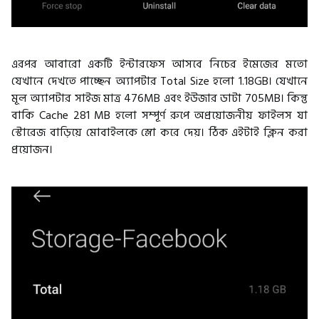
এরপর আবারো একটি ইন্টারফেস আসবে নিচের ইমেজের মতো
যেখানে দেখতে পাচ্ছেন অ্যাপটার Total Size হলো 1.18GB। যেখানে
মূল অ্যাপটার সাইজ মাত্র 476MB এবং ইউজার ডাটা 705MB। কিন্তু
বাকি Cache 281 MB হলো সম্পূর্ণ রুপে অপ্রয়োজনীয় ফাইলস যা
স্টোরেজ বাড়িয়ে মোবাইলকে স্লো করে দেয়। ঠিক এইটাই ক্লিন করা
প্রয়োজন।