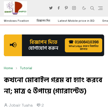
Windows Fixation
বিজ্ঞাপন দিন
Latest Mobile price in BD
Sma
বিজ্ঞাপন দিতে
☎ 01608410398
📢
WhatsApp করুন বিস্তারিত
যোগাযোগ করুন
জানতে
Home
Tutorial
কখনো মোবাইল গরম বা হ্যাং করবে
না; মাত্র ৫ উপায়ে (গ্যারান্টেড)
Jobair Tuaha
2