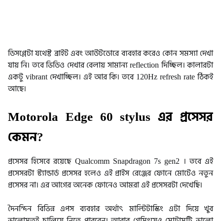
ডিসপ্লেটা যথেষ্ট ব্রাইট এবং আউটডোরে ব্যবহার করেও কোন সমস্যা দেখা
যায় নি।‌‌ তবে ভিডিও দেখার বেলায় সামান্য reflection দিচ্ছিল। কালারটা
একটু vibrant দেখাচ্ছিল। এই আর কি। তবে 120Hz refresh rate ঠিকই
আছে।
Motorola Edge 60 stylus এর প্রসেসর
কেমন?
প্রসেসর হিসেবে রয়েছে Qualcomm Snapdragon 7s gen2 । তবে এই
প্রসেসরটা স্ট্যান্ডার্ড প্রসেসর হলেও এই প্রাইস রেঞ্জের ফোনে মোটেও নতুন
প্রসেসর না। এর আগের অনেক ফোনেও আমরা এই প্রসেসরটা দেখেছি।
দৈনন্দিন বিভিন্ন এপস ব্যবহার অর্থাৎ মাল্টিটাস্কিং এটা দিয়ে খুব
ভালোমতই চালিয়ে নিতে পারবেন। আবার গেমিংয়েও মোটামুটি ভালো