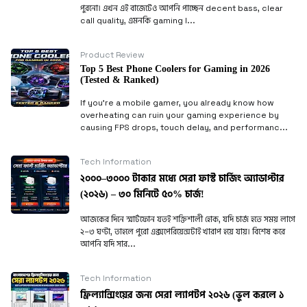
পুরনো। এখন এই বাজেটেও আপনি পাচ্ছেন decent bass, clear
call quality, এমনকি gaming l...
Product Review
Top 5 Best Phone Coolers for Gaming in 2026
(Tested & Ranked)
If you’re a mobile gamer, you already know how
overheating can ruin your gaming experience by
causing FPS drops, touch delay, and performanc...
Tech Information
২০০০–৩০০০ টাকার মধ্যে সেরা ফাস্ট চার্জিং অ্যাডাপ্টার
(২০২৬) – ৩০ মিনিটে ৫০% চার্জ!
আজকের দিনে স্মার্টফোন যতই শক্তিশালী হোক, যদি চার্জ হতে সময় লাগে
২–৩ ঘণ্টা, তাহলে পুরো এক্সপেরিয়েন্সটাই খারাপ হয়ে যায়। বিশেষ করে
আপনি যদি সার...
Tech Information
ফ্রিল্যান্সিংয়ের জন্য সেরা ল্যাপটপ ২০২৬ (ভুল করলে ১