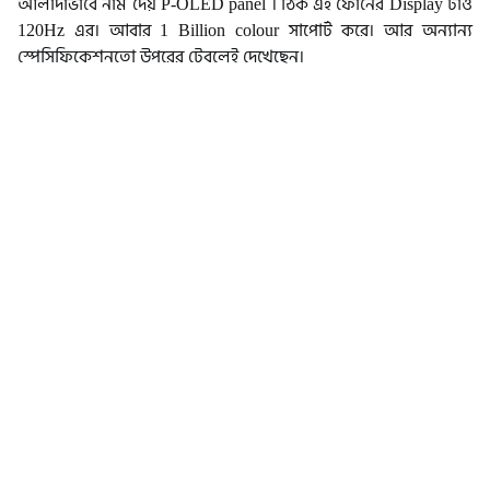
আলাদাভাবে নাম দেয় P-OLED panel । ঠিক এই ফোনের Display টাও
120Hz এর। আবার 1 Billion colour সাপোর্ট করে। আর অন্যান্য
স্পেসিফিকেশনতো উপরের টেবলেই দেখেছেন।