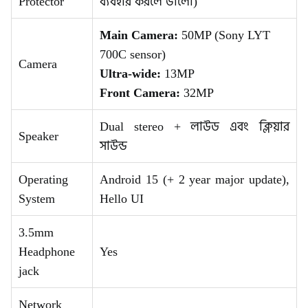
Protector
ব্যবহার করলে ভালো)
Main Camera:
50MP (Sony LYT
700C sensor)
Camera
Ultra-wide:
13MP
Front Camera:
32MP
Dual stereo + লাউড এবং ক্লিয়ার
Speaker
সাউন্ড
Operating
Android 15 (+ 2 year major update),
System
Hello UI
3.5mm
Headphone
Yes
jack
Network