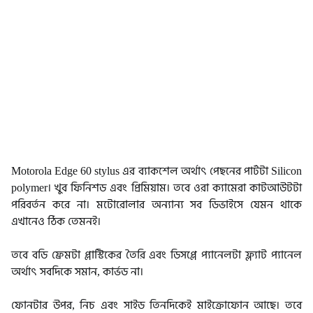
Motorola Edge 60 stylus এর ব্যাকশেল অর্থাৎ পেছনের পার্টটা Silicon
polymer। খুব ফিনিশড এবং প্রিমিয়াম। তবে ওরা ক্যামেরা কাটআউটটা
পরিবর্তন করে না। মটোরোলার অন্যান্য সব ডিভাইসে যেমন থাকে
এখানেও ঠিক তেমনই।
তবে বডি ফ্রেমটা প্লাস্টিকের তৈরি এবং ডিসপ্লে প্যানেলটা ফ্ল্যাট প্যানেল
অর্থাৎ সবদিকে সমান, কার্ভড না।
ফোনটার উপর, নিচ এবং সাইড তিনদিকেই মাইক্রোফোন আছে। তবে