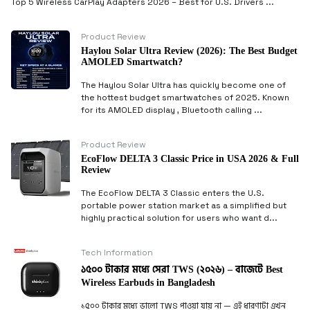
Top 5 Wireless CarPlay Adapters 2026 – Best for U.S. Drivers ...
Product Review
Haylou Solar Ultra Review (2026): The Best Budget
AMOLED Smartwatch?
The Haylou Solar Ultra has quickly become one of
the hottest budget smartwatches of 2025. Known
for its AMOLED display , Bluetooth calling ...
Product Review
EcoFlow DELTA 3 Classic Price in USA 2026 & Full
Review
The EcoFlow DELTA 3 Classic enters the U.S.
portable power station market as a simplified but
highly practical solution for users who want d...
Tech Information
১৫০০ টাকার মধ্যে সেরা TWS (২০২৬) – বাজেটে Best
Wireless Earbuds in Bangladesh
১৫০০ টাকার মধ্যে ভালো TWS পাওয়া যায় না — এই ধারণাটা এখন