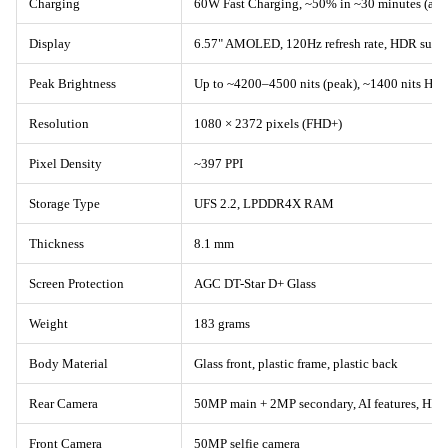
Charging
60W Fast Charging, ~50% in ~30 minutes (app
Display
6.57" AMOLED, 120Hz refresh rate, HDR supp
Peak Brightness
Up to ~4200–4500 nits (peak), ~1400 nits H
Resolution
1080 × 2372 pixels (FHD+)
Pixel Density
~397 PPI
Storage Type
UFS 2.2, LPDDR4X RAM
Thickness
8.1 mm
Screen Protection
AGC DT-Star D+ Glass
Weight
183 grams
Body Material
Glass front, plastic frame, plastic back
Rear Camera
50MP main + 2MP secondary, AI features, HD
Front Camera
50MP selfie camera