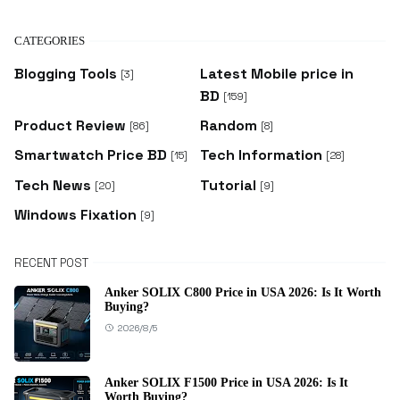
CATEGORIES
Blogging Tools
Latest Mobile price in
[3]
BD
[159]
Product Review
Random
[86]
[8]
Smartwatch Price BD
Tech Information
[15]
[28]
Tech News
Tutorial
[20]
[9]
Windows Fixation
[9]
RECENT POST
Anker SOLIX C800 Price in USA 2026: Is It Worth
Buying?
2026/8/5
Anker SOLIX F1500 Price in USA 2026: Is It
Worth Buying?