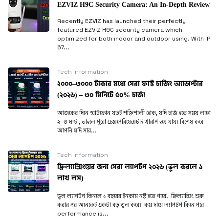
EZVIZ H9C Security Camera: An In-Depth Review
Recently EZVIZ has launched their perfectly
featured EZVIZ H9C security camera which
optimized for both indoor and outdoor using. With IP
67...
Tech Information
২০০০–৩০০০ টাকার মধ্যে সেরা ফাস্ট চার্জিং অ্যাডাপ্টার
(২০২৬) – ৩০ মিনিটে ৫০% চার্জ!
আজকের দিনে স্মার্টফোন যতই শক্তিশালী হোক, যদি চার্জ হতে সময় লাগে
২–৩ ঘণ্টা, তাহলে পুরো এক্সপেরিয়েন্সটাই খারাপ হয়ে যায়। বিশেষ করে
আপনি যদি সার...
Tech Information
ফ্রিল্যান্সিংয়ের জন্য সেরা ল্যাপটপ ২০২৬ (ভুল করলে ১
লাখ লস)
ভুল ল্যাপটপ কিনলে ১ বছরের ইনকাম নষ্ট হতে পারে! ফ্রিল্যান্সিং শুরু
করার পর অনেকেই একটা বড় ভুল করে। কম দামে ল্যাপটপ কিনে পরে
performance is...