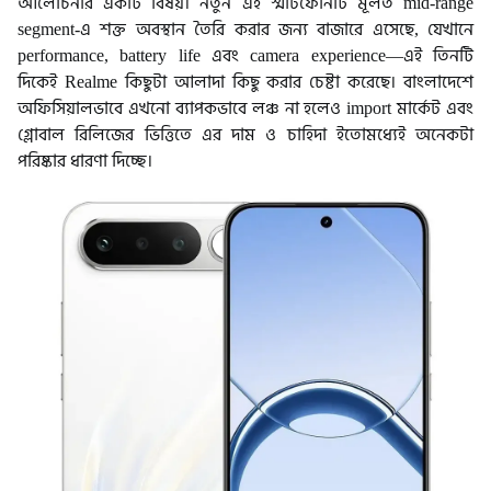
আলোচনার একটি বিষয়। নতুন এই স্মার্টফোনটি মূলত mid-range
segment-এ শক্ত অবস্থান তৈরি করার জন্য বাজারে এসেছে, যেখানে
performance, battery life এবং camera experience—এই তিনটি
দিকেই Realme কিছুটা আলাদা কিছু করার চেষ্টা করেছে। বাংলাদেশে
অফিসিয়ালভাবে এখনো ব্যাপকভাবে লঞ্চ না হলেও import মার্কেট এবং
গ্লোবাল রিলিজের ভিত্তিতে এর দাম ও চাহিদা ইতোমধ্যেই অনেকটা
পরিষ্কার ধারণা দিচ্ছে।