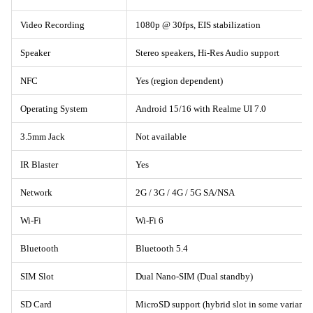
Video Recording
1080p @ 30fps, EIS stabilization
Speaker
Stereo speakers, Hi-Res Audio support
NFC
Yes (region dependent)
Operating System
Android 15/16 with Realme UI 7.0
3.5mm Jack
Not available
IR Blaster
Yes
Network
2G / 3G / 4G / 5G SA/NSA
Wi-Fi
Wi-Fi 6
Bluetooth
Bluetooth 5.4
SIM Slot
Dual Nano-SIM (Dual standby)
SD Card
MicroSD support (hybrid slot in some variants)