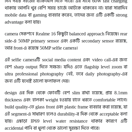
দিন পর্যন্ত সহজেই ব্যাকআপ দিতে পারে। এর সাথে 60W fast charging
থাকায় আপনি খুব বেশি সময় চার্জে আটকে থাকবেন না। যারা সারাদিন
mobile data বা gaming ব্যবহার করেন, তাদের জন্য এটি একটি strong
advantage বলা যায়।
camera সেকশনে Realme 16 কিছুটা balanced approach নিয়েছে। rear
side-এ 50MP primary sensor এবং একটি secondary sensor রয়েছে,
আর front-এ রয়েছে 50MP selfie camera।
এই selfie cameraটি social media content এবং video call-এর জন্য
বেশ sharp output দিতে সক্ষম। যদিও এতে flagship level zoom বা
ultra professional photography নেই, তবে daily photography-এর
জন্য এটি যথেষ্ট ভালো ফলাফল দেয়।
design এর দিক থেকে ফোনটি বেশ slim রাখা হয়েছে, প্রায় 8.1mm
thickness এবং হালকা weight হওয়ায় হাতে ধরতে comfortable লাগে।
build quality-তে glass front এবং plastic frame ব্যবহার করা হয়েছে, যা
এই segment-এ সাধারণ হলেও durability-র দিক থেকে acceptable বলা
যায়। এছাড়া IP69 level water resistance থাকার কারণে এটি
accidental পানি বা ধুলা থেকে ভালো সুরক্ষা দিতে পারে।