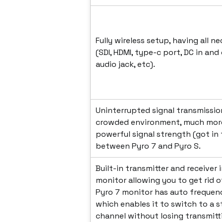
Fully wireless setup, having all n
(SDI, HDMI, type-c port, DC in and
audio jack, etc).
Uninterrupted signal transmissio
crowded environment, much more 
powerful signal strength (got in 
between Pyro 7 and Pyro S.
Built-in transmitter and receiver 
monitor allowing you to get rid o
Pyro 7 monitor has auto freque
which enables it to switch to a 
channel without losing transmitt