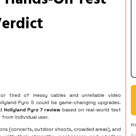
erdict
tor tired of messy cables and unreliable video
Hollyland Pyro S could be game-changing upgrades.
d
Hollyland Pyro 7 review
based on real-world test
from individual user.
PO
ions (concerts, outdoor shoots, crowded areas), and
Pr