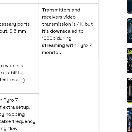
Transmitters and
receivers video
ecessary ports
transmission is 4K, but
 out, 3.5 mm
it's downscaled to
1080p during
streaming with Pyro 7
monitor.
n even in a
stability,
test result)
in Pyro 7
f extra setup.
ncy hopping
stable frequency
ing flow