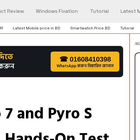
ct Review
Windows Fixation
Tutorial
Latest M
িন
Latest Mobile price in BD
Smartwatch Price BD
Tutorial
AU
দিতে
☎ 01608410398
করুন
WhatsApp করুন বিস্তারিত জানতে
 7 and Pyro S
: Hands-On Test