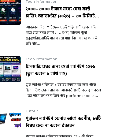
Tech Information
২০০০–৩০০০ টাকার মধ্যে সেরা ফাস্ট
চার্জিং অ্যাডাপ্টার (২০২৬) – ৩০ মিনিটে
৫০% চার্জ!
আজকের দিনে স্মার্টফোন যতই শক্তিশালী হোক, যদি
চার্জ হতে সময় লাগে ২–৩ ঘণ্টা, তাহলে পুরো
এক্সপেরিয়েন্সটাই খারাপ হয়ে যায়। বিশেষ করে আপনি
যদি সার...
Tech Information
ফ্রিল্যান্সিংয়ের জন্য সেরা ল্যাপটপ ২০২৬
(ভুল করলে ১ লাখ লস)
ভুল ল্যাপটপ কিনলে ১ বছরের ইনকাম নষ্ট হতে পারে!
ফ্রিল্যান্সিং শুরু করার পর অনেকেই একটা বড় ভুল করে।
কম দামে ল্যাপটপ কিনে পরে performance is...
Tutorial
পুরাতন ল্যাপটপ কেনার আগে করণীয়; ১২টি
বিষয় চেক না করলে ঠকবেন
পুরাতন ল্যাপটপ কিনবেন ভাবছেন? এই ১২টি বিষয়