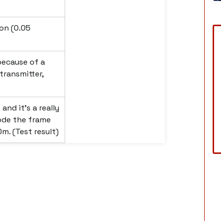
ion (0.05
because of a
 transmitter,
nd it's a really
ode the frame
m. (Test result)