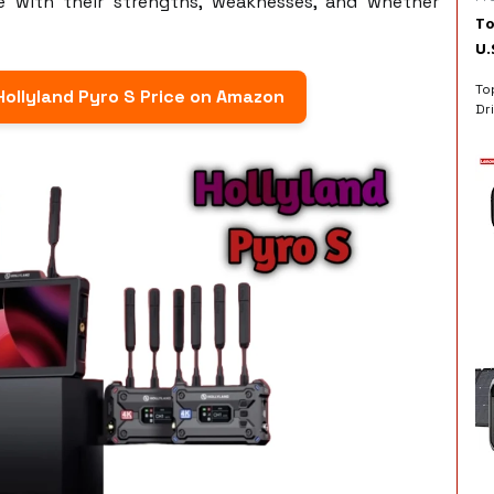
e with their strengths, weaknesses, and whether
To
U.
To
Hollyland Pyro S Price on Amazon
Dri