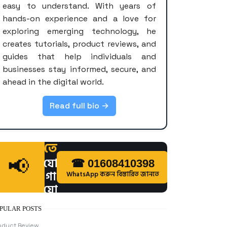
easy to understand. With years of
hands-on experience and a love for
exploring emerging technology, he
creates tutorials, product reviews, and
guides that help individuals and
businesses stay informed, secure, and
ahead in the digital world.
বি
জ্ঞা
Read full bio →
পন
দি
তে
যো
📢
☎ 01608410398
গা
WhatsApp করুন বিস্তারিত জানতে
যো
গ
PULAR POSTS
ক
oduct Review