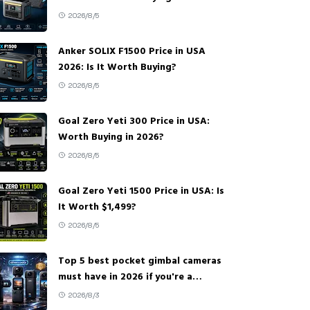
2026/8/5
Anker SOLIX F1500 Price in USA
2026: Is It Worth Buying?
2026/8/5
Goal Zero Yeti 300 Price in USA:
Worth Buying in 2026?
2026/8/5
Goal Zero Yeti 1500 Price in USA: Is
It Worth $1,499?
2026/8/5
Top 5 best pocket gimbal cameras
must have in 2026 if you're a
creator
2026/8/3