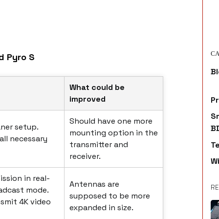
CA
d Pyro S
Bl
What could be
improved
P
S
Should have one more
ner setup.
B
mounting option in the
all necessary
transmitter and
T
receiver.
W
ssion in real-
Antennas are
RE
oadcast mode.
supposed to be more
nsmit 4K video
expanded in size.