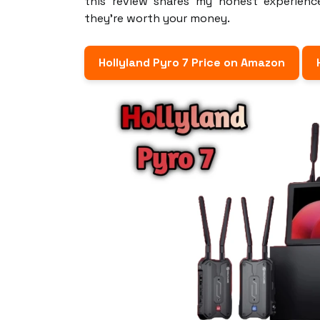
this review shares my honest experienc
they’re worth your money.
Hollyland Pyro 7 Price on Amazon