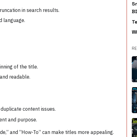
S
truncation in search results.
B
ted language.
T
W
RE
nning of the title.
 and readable.
d duplicate content issues.
ntent and purpose.
uide,” and “How-To” can make titles more appealing.