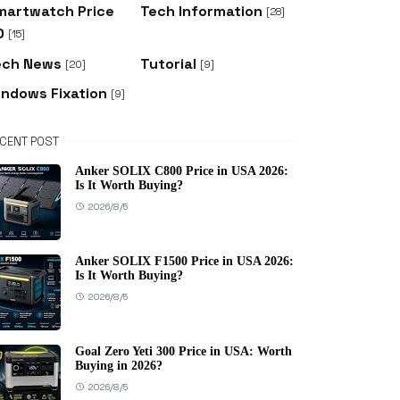
martwatch Price
Tech Information
[28]
D
[15]
ech News
Tutorial
[20]
[9]
indows Fixation
[9]
CENT POST
Anker SOLIX C800 Price in USA 2026:
Is It Worth Buying?
2026/8/5
Anker SOLIX F1500 Price in USA 2026:
Is It Worth Buying?
2026/8/5
Goal Zero Yeti 300 Price in USA: Worth
Buying in 2026?
2026/8/5