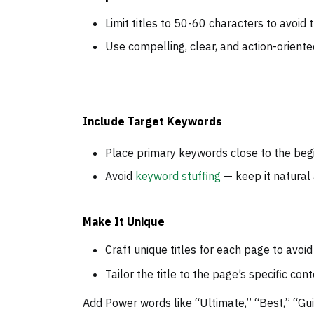
Limit titles to 50-60 characters to avoid 
Use compelling, clear, and action-orien
Include Target Keywords
Place primary keywords close to the begi
Avoid
keyword stuffing
— keep it natural
Make It Unique
Craft unique titles for each page to avoi
Tailor the title to the page’s specific co
Add Power w
ords like “Ultimate,” “Best,” “G