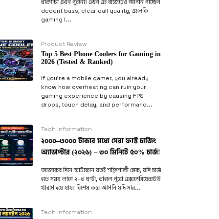
ধারণাটা এখন পুরনো। এখন এই বাজেটেও আপনি পাচ্ছেন
decent bass, clear call quality, এমনকি
gaming l...
Product Review
Top 5 Best Phone Coolers for Gaming in
2026 (Tested & Ranked)
If you’re a mobile gamer, you already
know how overheating can ruin your
gaming experience by causing FPS
drops, touch delay, and performanc...
Tech Information
২০০০–৩০০০ টাকার মধ্যে সেরা ফাস্ট চার্জিং
অ্যাডাপ্টার (২০২৬) – ৩০ মিনিটে ৫০% চার্জ!
আজকের দিনে স্মার্টফোন যতই শক্তিশালী হোক, যদি চার্জ
হতে সময় লাগে ২–৩ ঘণ্টা, তাহলে পুরো এক্সপেরিয়েন্সটাই
খারাপ হয়ে যায়। বিশেষ করে আপনি যদি সার...
Tech Information