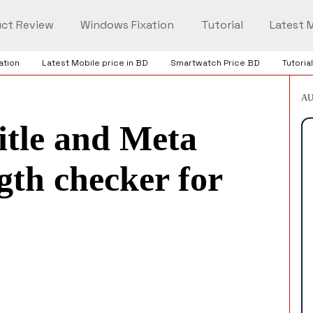
ct Review
Windows Fixation
Tutorial
Latest M
ation
Latest Mobile price in BD
Smartwatch Price BD
Tutorial
AU
itle and Meta
gth checker for