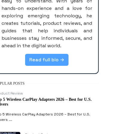
easy to understand. With years of
hands-on experience and a love for
exploring emerging technology, he
creates tutorials, product reviews, and
guides that help individuals and
businesses stay informed, secure, and
ahead in the digital world.
Read full bio →
PULAR POSTS
oduct Review
p 5 Wireless CarPlay Adapters 2026 – Best for U.S.
ivers
p 5 Wireless CarPlay Adapters 2026 – Best for U.S.
vers ...