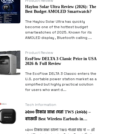
Product Review
Haylou Solar Ultra Review (2026): The
Best Budget AMOLED Smartwatch?
The Haylou Solar Ultra has quickly
become one of the hottest budget
smartwatches of 2025. Known for its
AMOLED display , Bluetooth calling ...
Product Review
EcoFlow DELTA 3 Classic Price in USA
2026 & Full Review
The EcoFlow DELTA 3 Classic enters the
U.S. portable power station market as a
simplified but highly practical solution
for users who want d...
Tech Information
১৫০০ টাকার মধ্যে সেরা TWS (২০২৬) –
বাজেটে Best Wireless Earbuds in
Bangladesh
১৫০০ টাকার মধ্যে ভালো TWS পাওয়া যায় না — এই