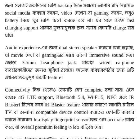
জন্য সহজেই একদিনের বেশি backup দিতে সক্ষম। আপনি যদি নিয়মিত
social media ব্যবহার করেন, video দেখেন বা gaming করেন, তবুও
battery নিয়ে খুব বেশি চিন্তা করতে হবে না। এর সঙ্গে 33W fast
charging support থাকায় তুলনামূলক দ্রুত সময়ে ফোনটি charge হয়ে
যায়।
Audio experience-এর জন্য dual stereo speaker ব্যবহার করা হয়েছে,
যা movie দেখা বা gaming-এর সময় ভালো immersive sound দেয়।
এছাড়া 3.5mm headphone jack থাকায় wired earphone
ব্যবহারকারীদের জন্যও সুবিধা রয়েছে। অনেক ব্যবহারকারীর জন্য এটি
এখনও গুরুত্বপূর্ণ একটি feature।
Connectivity দিক থেকেও ফোনটি বেশ complete বলা যায়। এতে
রয়েছে 4G LTE support, Bluetooth 5.4, Wi-Fi 5, NFC এবং IR
Blaster। বিশেষ করে IR Blaster feature থাকার কারণে আপনি চাইলে
TV বা অন্যান্য compatible device control করতেও ফোনটি ব্যবহার
করতে পারবেন। In-display fingerprint sensor দ্রুত এবং accurate কাজ
করে, যা overall premium feeling আরও বাড়িয়ে দেয়।