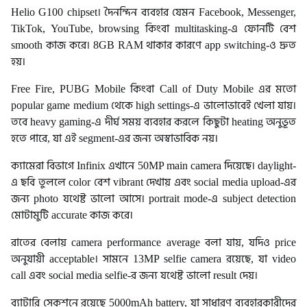
Helio G100 chipset। দৈনন্দিন ব্যবহার যেমন Facebook, Messenger,
TikTok, YouTube, browsing কিংবা multitasking-এ ফোনটি বেশ
smooth কাজ করে। 8GB RAM থাকার কারণে app switching-ও দ্রুত
হয়।
Free Fire, PUBG Mobile কিংবা Call of Duty Mobile এর মতো
popular game medium থেকে high settings-এ ভালোভাবেই খেলা যায়।
তবে heavy gaming-এ দীর্ঘ সময় ব্যবহার করলে কিছুটা heating অনুভূত
হতে পারে, যা এই segment-এর জন্য অস্বাভাবিক নয়।
ক্যামেরা বিভাগে Infinix এখানে 50MP main camera দিয়েছে। daylight-
এ ছবি তুললে color বেশ vibrant দেখায় এবং social media upload-এর
জন্য photo যথেষ্ট ভালো আসে। portrait mode-এ subject detection
মোটামুটি accurate কাজ করে।
রাতের বেলায় camera performance average বলা যায়, যদিও price
অনুযায়ী acceptable। সামনে 13MP selfie camera রয়েছে, যা video
call এবং social media selfie-র জন্য যথেষ্ট ভালো result দেয়।
ব্যাটারি সেকশনে রয়েছে 5000mAh battery, যা সাধারণ ব্যবহারকারীদের