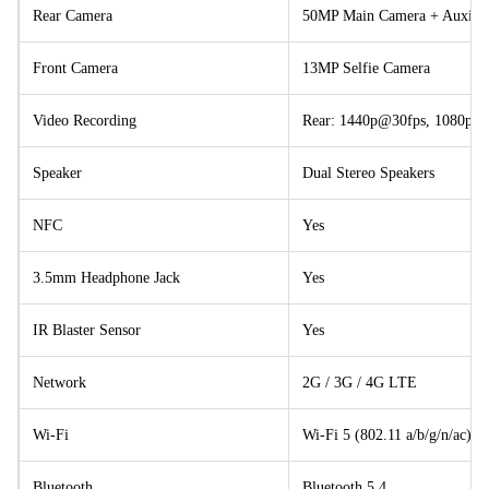
Rear Camera
50MP Main Camera + Auxilia
Front Camera
13MP Selfie Camera
Video Recording
Rear: 1440p@30fps, 1080p@
Speaker
Dual Stereo Speakers
NFC
Yes
3.5mm Headphone Jack
Yes
IR Blaster Sensor
Yes
Network
2G / 3G / 4G LTE
Wi-Fi
Wi-Fi 5 (802.11 a/b/g/n/ac)
Bluetooth
Bluetooth 5.4