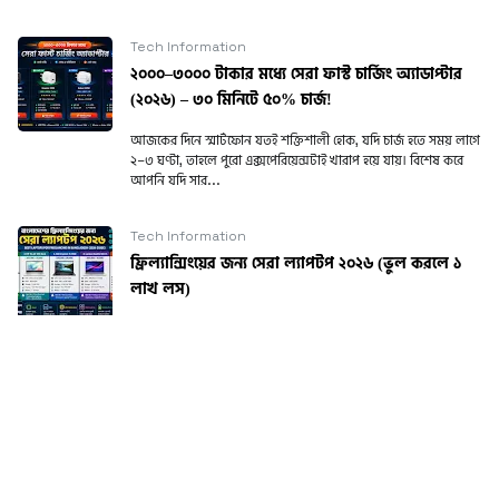
Tech Information
২০০০–৩০০০ টাকার মধ্যে সেরা ফাস্ট চার্জিং অ্যাডাপ্টার
(২০২৬) – ৩০ মিনিটে ৫০% চার্জ!
আজকের দিনে স্মার্টফোন যতই শক্তিশালী হোক, যদি চার্জ হতে সময় লাগে
২–৩ ঘণ্টা, তাহলে পুরো এক্সপেরিয়েন্সটাই খারাপ হয়ে যায়। বিশেষ করে
আপনি যদি সার...
Tech Information
ফ্রিল্যান্সিংয়ের জন্য সেরা ল্যাপটপ ২০২৬ (ভুল করলে ১
লাখ লস)
ভুল ল্যাপটপ কিনলে ১ বছরের ইনকাম নষ্ট হতে পারে! ফ্রিল্যান্সিং শুরু
করার পর অনেকেই একটা বড় ভুল করে। কম দামে ল্যাপটপ কিনে পরে
performance is...
CATEGORIES
Blogging Tools
Latest Mobile price in
[3]