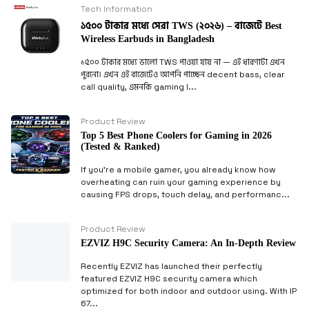
Tech Information
১৫০০ টাকার মধ্যে সেরা TWS (২০২৬) – বাজেটে Best
Wireless Earbuds in Bangladesh
১৫০০ টাকার মধ্যে ভালো TWS পাওয়া যায় না — এই ধারণাটা এখন
পুরনো। এখন এই বাজেটেও আপনি পাচ্ছেন decent bass, clear
call quality, এমনকি gaming l...
Product Review
Top 5 Best Phone Coolers for Gaming in 2026
(Tested & Ranked)
If you’re a mobile gamer, you already know how
overheating can ruin your gaming experience by
causing FPS drops, touch delay, and performanc...
Product Review
EZVIZ H9C Security Camera: An In-Depth Review
Recently EZVIZ has launched their perfectly
featured EZVIZ H9C security camera which
optimized for both indoor and outdoor using. With IP
67...