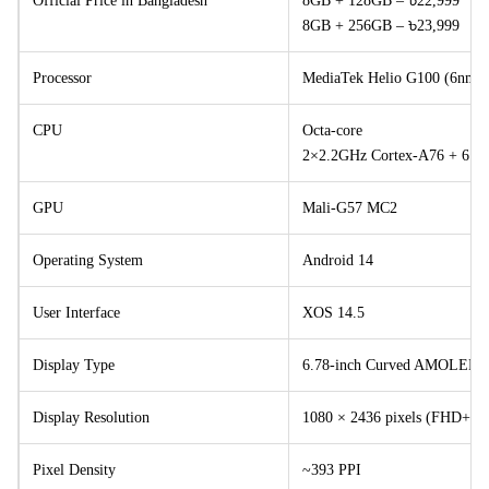
Official Price in Bangladesh
8GB + 128GB – ৳22,999
8GB + 256GB – ৳23,999
Processor
MediaTek Helio G100 (6nm)
CPU
Octa-core
2×2.2GHz Cortex-A76 + 6×2
GPU
Mali-G57 MC2
Operating System
Android 14
User Interface
XOS 14.5
Display Type
6.78-inch Curved AMOLED, 
Display Resolution
1080 × 2436 pixels (FHD+)
Pixel Density
~393 PPI