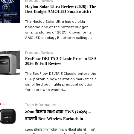
Product Review
Haylou Solar Ultra Review (2026): The
Best Budget AMOLED Smartwatch?
The Haylou Solar Ultra has quickly
become one of the hottest budget
smartwatches of 2025. Known for its
AMOLED display , Bluetooth calling ...
Product Review
EcoFlow DELTA 3 Classic Price in USA
2026 & Full Review
The EcoFlow DELTA 3 Classic enters the
U.S. portable power station market as a
simplified but highly practical solution
for users who want d...
Tech Information
১৫০০ টাকার মধ্যে সেরা TWS (২০২৬) –
বাজেটে Best Wireless Earbuds in
Bangladesh
১৫০০ টাকার মধ্যে ভালো TWS পাওয়া যায় না — এই