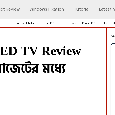
ct Review
Windows Fixation
Tutorial
Latest M
ation
Latest Mobile price in BD
Smartwatch Price BD
Tutorial
AU
LED TV Review
াজেটের মধ্যে