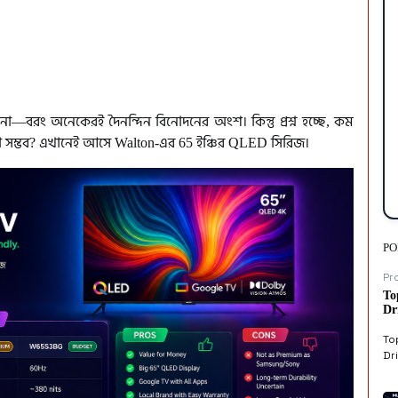
 না—বরং অনেকেরই দৈনন্দিন বিনোদনের অংশ। কিন্তু প্রশ্ন হচ্ছে, কম
 সম্ভব? এখানেই আসে Walton-এর 65 ইঞ্চির QLED সিরিজ।
PO
Pr
To
Dr
To
Dri