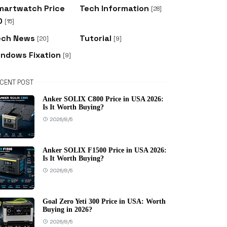
martwatch Price
Tech Information
[28]
D
[15]
ech News
Tutorial
[20]
[9]
indows Fixation
[9]
CENT POST
Anker SOLIX C800 Price in USA 2026:
Is It Worth Buying?
2026/8/5
Anker SOLIX F1500 Price in USA 2026:
Is It Worth Buying?
2026/8/5
Goal Zero Yeti 300 Price in USA: Worth
Buying in 2026?
2026/8/5