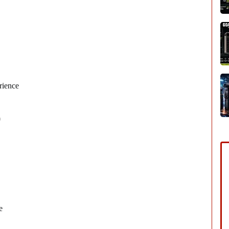
rience
)
e