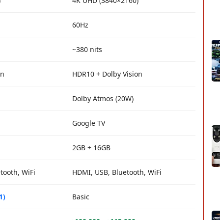
)
4K UHD (3840×2160)
60Hz
~380 nits
on
HDR10 + Dolby Vision
Dolby Atmos (20W)
Google TV
2GB + 16GB
tooth, WiFi
HDMI, USB, Bluetooth, WiFi
1)
Basic