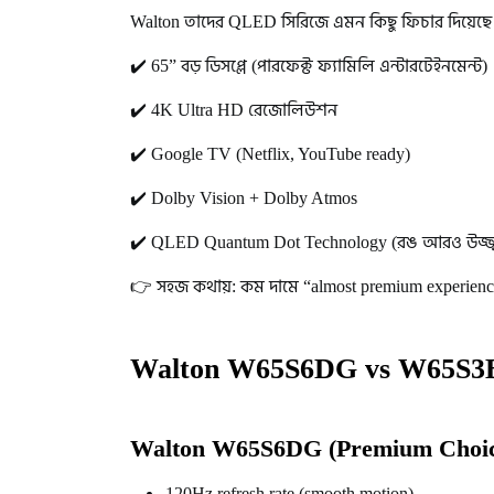
Walton তাদের QLED সিরিজে এমন কিছু ফিচার দিয়েছে য
✔️ 65” বড় ডিসপ্লে (পারফেক্ট ফ্যামিলি এন্টারটেইনমেন্ট)
✔️ 4K Ultra HD রেজোলিউশন
✔️ Google TV (Netflix, YouTube ready)
✔️ Dolby Vision + Dolby Atmos
✔️ QLED Quantum Dot Technology (রঙ আরও উজ্জ্
👉 সহজ কথায়: কম দামে “almost premium experienc
Walton W65S6DG vs W65S3
Walton W65S6DG (Premium Choic
120Hz refresh rate (smooth motion)