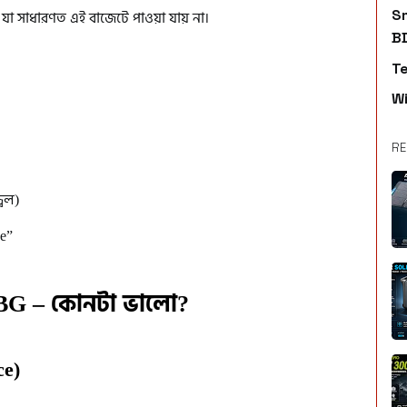
S
া সাধারণত এই বাজেটে পাওয়া যায় না।
B
T
W
RE
বল)
e”
BG – কোনটা ভালো?
e)