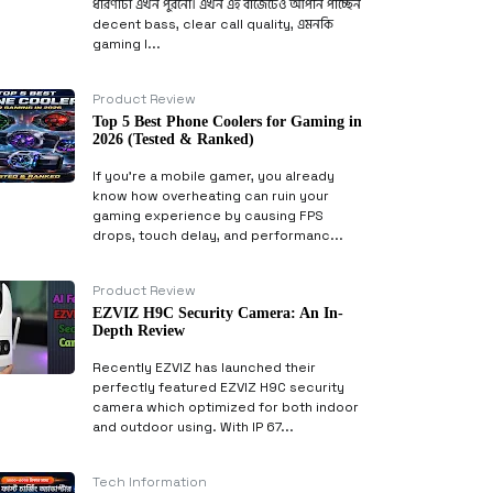
ধারণাটা এখন পুরনো। এখন এই বাজেটেও আপনি পাচ্ছেন
decent bass, clear call quality, এমনকি
gaming l...
Product Review
Top 5 Best Phone Coolers for Gaming in
2026 (Tested & Ranked)
If you’re a mobile gamer, you already
know how overheating can ruin your
gaming experience by causing FPS
drops, touch delay, and performanc...
Product Review
EZVIZ H9C Security Camera: An In-
Depth Review
Recently EZVIZ has launched their
perfectly featured EZVIZ H9C security
camera which optimized for both indoor
and outdoor using. With IP 67...
Tech Information