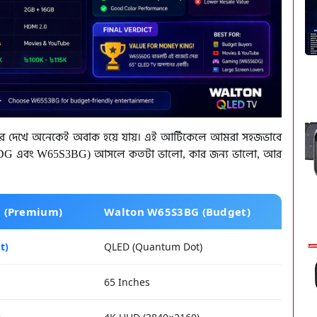
 ফিচার দেখে অনেকেই অবাক হয়ে যায়। এই আর্টিকেলে আমরা সহজভাবে
6DG এবং W65S3BG) আসলে কতটা ভালো, কার জন্য ভালো, আর
 (Premium)
Walton W65S3BG (Budget)
t)
QLED (Quantum Dot)
65 Inches