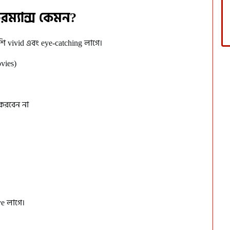
ম্যান্স কেমন?
 vivid এবং eye-catching লাগে।
ovies)
করবেন না
ve লাগে।