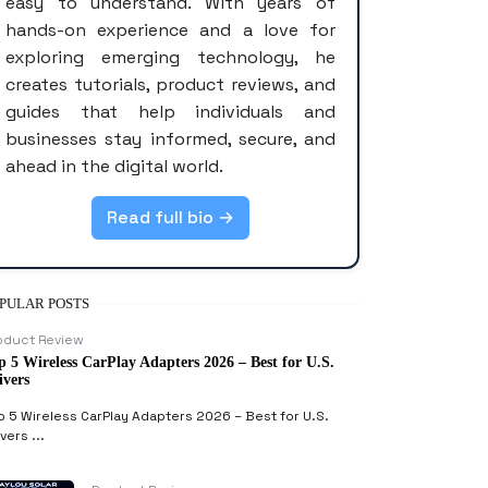
easy to understand. With years of
hands-on experience and a love for
exploring emerging technology, he
creates tutorials, product reviews, and
guides that help individuals and
businesses stay informed, secure, and
ahead in the digital world.
Read full bio →
PULAR POSTS
oduct Review
p 5 Wireless CarPlay Adapters 2026 – Best for U.S.
ivers
p 5 Wireless CarPlay Adapters 2026 – Best for U.S.
vers ...