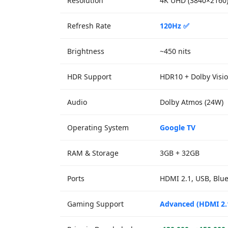
Resolution
4K UHD (3840×2160
Refresh Rate
120Hz ✅
Brightness
~450 nits
HDR Support
HDR10 + Dolby Visi
Audio
Dolby Atmos (24W)
Operating System
Google TV
RAM & Storage
3GB + 32GB
Ports
HDMI 2.1, USB, Blue
Gaming Support
Advanced (HDMI 2.