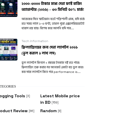
২০০০–৩০০০ টাকার মধ্যে সেরা ফাস্ট চার্জিং
অ্যাডাপ্টার (২০২৬) – ৩০ মিনিটে ৫০% চার্জ!
আজকের দিনে স্মার্টফোন যতই শক্তিশালী হোক, যদি চার্জ
হতে সময় লাগে ২–৩ ঘণ্টা, তাহলে পুরো এক্সপেরিয়েন্সটাই
খারাপ হয়ে যায়। বিশেষ করে আপনি যদি সার...
Tech Information
ফ্রিল্যান্সিংয়ের জন্য সেরা ল্যাপটপ ২০২৬
(ভুল করলে ১ লাখ লস)
ভুল ল্যাপটপ কিনলে ১ বছরের ইনকাম নষ্ট হতে পারে!
ফ্রিল্যান্সিং শুরু করার পর অনেকেই একটা বড় ভুল করে।
কম দামে ল্যাপটপ কিনে পরে performance is...
TEGORIES
ogging Tools
Latest Mobile price
[3]
in BD
[159]
roduct Review
Random
[86]
[8]