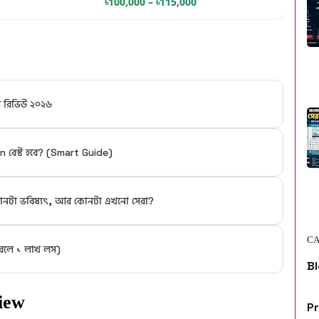
৳100,000 – ৳115,000
ল রিভিউ ২০২৬
 বেস্ট হবে? (Smart Guide)
 কোনটা ভবিষ্যৎ, আর কোনটা এখনো সেরা?
CA
 করলে ১ লাখ লস)
Bl
iew
P