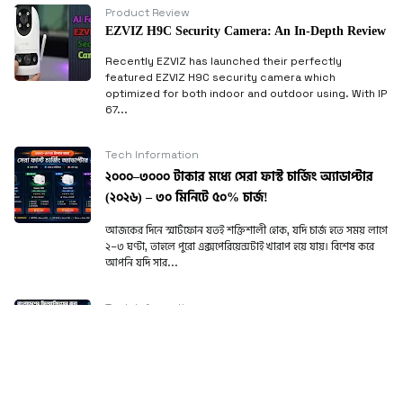
Product Review
EZVIZ H9C Security Camera: An In-Depth Review
Recently EZVIZ has launched their perfectly
featured EZVIZ H9C security camera which
optimized for both indoor and outdoor using. With IP
67...
Tech Information
২০০০–৩০০০ টাকার মধ্যে সেরা ফাস্ট চার্জিং অ্যাডাপ্টার
(২০২৬) – ৩০ মিনিটে ৫০% চার্জ!
আজকের দিনে স্মার্টফোন যতই শক্তিশালী হোক, যদি চার্জ হতে সময় লাগে
২–৩ ঘণ্টা, তাহলে পুরো এক্সপেরিয়েন্সটাই খারাপ হয়ে যায়। বিশেষ করে
আপনি যদি সার...
Tech Information
ফ্রিল্যান্সিংয়ের জন্য সেরা ল্যাপটপ ২০২৬ (ভুল করলে ১
লাখ লস)
ভুল ল্যাপটপ কিনলে ১ বছরের ইনকাম নষ্ট হতে পারে! ফ্রিল্যান্সিং শুরু
করার পর অনেকেই একটা বড় ভুল করে। কম দামে ল্যাপটপ কিনে পরে