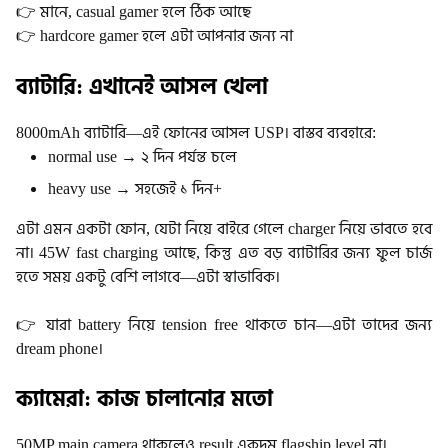
👉 মানে, casual gamer হলে ঠিক আছে
👉 hardcore gamer হলে এটা আপনার জন্য না
ব্যাটারি: এখানেই আসল খেলা
8000mAh ব্যাটারি—এই ফোনের আসল USP।
বাস্তব ব্যবহারে:
normal use → ২ দিন পর্যন্ত চলে
heavy use → সহজেই ১ দিন+
এটা এমন একটা ফোন, যেটা নিয়ে বাইরে গেলে charger নিয়ে ভাবতে হবে
না।
45W fast charging আছে, কিন্তু এত বড় ব্যাটারির জন্য ফুল চার্জ
হতে সময় একটু বেশি লাগবে—এটা স্বাভাবিক।
👉 যারা battery নিয়ে tension free থাকতে চান—এটা তাদের জন্য
dream phone।
ক্যামেরা: কাজ চালানোর মতো
50MP main camera থাকলেও result একদম flagship level না।