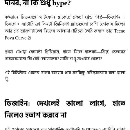
দানব, না কি শুধু hype?
বর্তমানে মিড-রেঞ্জ স্মার্টফোন মার্কেটে একটা ট্রেন্ড স্পষ্ট—ডিজাইন +
ডিসপ্লে + ব্যাটারি এই তিনটা জিনিসেই ব্র্যান্ডগুলো বেশি ফোকাস দিচ্ছে।
আর এই জায়গাটাতেই নিজের আলাদা পরিচয় তৈরি করতে চায় Tecno
Pova Curve 2।
প্রথম দেখায় ফোনটা প্রিমিয়াম, হাতে নিলে হালকা—কিন্তু ভেতরের
পারফরম্যান্স কি সেই লেভেলের? নাকি শুধু সংখ্যার খেলা?
এই রিভিউতে একদম বাস্তব ব্যবহার ধরে সবকিছু পরিষ্কারভাবে বলা হলো
👇
ডিজাইন: দেখলেই ভালো লাগে, হাতে
নিলেও হতাশ করবে না
এই ফোনের সবচেয়ে বড় সারপ্রাইজ এখানেই।
8000mAh ব্যাটারি থাকা