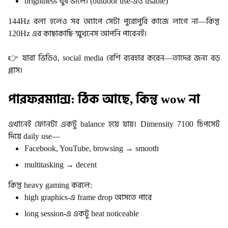
brightness খুব ভালো (outdoor use-এও usable)
144Hz বলা হলেও সব অ্যাপে সেটা পুরোপুরি কাজে লাগে না—কিন্তু
120Hz এর কাছাকাছি স্মুথনেস আপনি পাবেনই।
👉 যারা ভিডিও, social media বেশি ব্যবহার করেন—তাদের জন্য বড়
প্লাস।
পারফরম্যান্স: ঠিক আছে, কিন্তু wow না
এখানেই ফোনটা একটু balance হয়ে যায়।
Dimensity 7100 চিপসেট
দিয়ে daily use—
Facebook, YouTube, browsing → smooth
multitasking → decent
কিন্তু heavy gaming করলে:
high graphics-এ frame drop আসতে পারে
long session-এ একটু heat noticeable