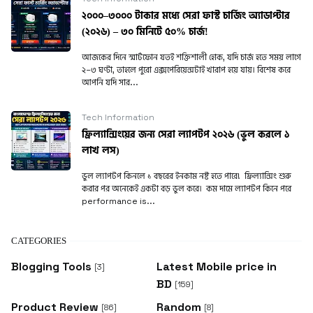
২০০০–৩০০০ টাকার মধ্যে সেরা ফাস্ট চার্জিং অ্যাডাপ্টার
(২০২৬) – ৩০ মিনিটে ৫০% চার্জ!
আজকের দিনে স্মার্টফোন যতই শক্তিশালী হোক, যদি চার্জ হতে সময় লাগে
২–৩ ঘণ্টা, তাহলে পুরো এক্সপেরিয়েন্সটাই খারাপ হয়ে যায়। বিশেষ করে
আপনি যদি সার...
Tech Information
ফ্রিল্যান্সিংয়ের জন্য সেরা ল্যাপটপ ২০২৬ (ভুল করলে ১
লাখ লস)
ভুল ল্যাপটপ কিনলে ১ বছরের ইনকাম নষ্ট হতে পারে! ফ্রিল্যান্সিং শুরু
করার পর অনেকেই একটা বড় ভুল করে। কম দামে ল্যাপটপ কিনে পরে
performance is...
CATEGORIES
Blogging Tools
Latest Mobile price in
[3]
BD
[159]
Product Review
Random
[86]
[8]