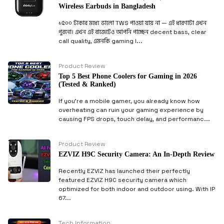
Wireless Earbuds in Bangladesh
১৫০০ টাকার মধ্যে ভালো TWS পাওয়া যায় না — এই ধারণাটা এখন
পুরনো। এখন এই বাজেটেও আপনি পাচ্ছেন decent bass, clear
call quality, এমনকি gaming l...
Product Review
Top 5 Best Phone Coolers for Gaming in 2026
(Tested & Ranked)
If you’re a mobile gamer, you already know how
overheating can ruin your gaming experience by
causing FPS drops, touch delay, and performanc...
Product Review
EZVIZ H9C Security Camera: An In-Depth Review
Recently EZVIZ has launched their perfectly
featured EZVIZ H9C security camera which
optimized for both indoor and outdoor using. With IP
67...
Tech Information