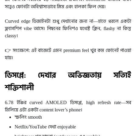
সত্ত্বেও ফোনটা অবিশ্বাস্যভাবে স্লিম এবং হালকা ফিল দেয়।
Curved edge ডিজাইনটা শুধু দেখানোর জন্য না—হাতে ধরলে একটা
ফ্ল্যাগশিপ vibe আসে।
পিছনের ফিনিশও যথেষ্ট ক্লিন, flashy না কিন্তু
classy।
👉 সংক্ষেপে: এই বাজেটে এমন premium feel খুব কম ফোনেই পাওয়া
যায়।
ডিসপ্লে: দেখার অভিজ্ঞতায় সত্যিই
শক্তিশালী
6.78 ইঞ্চির curved AMOLED ডিসপ্লে, high refresh rate—সব
মিলিয়ে এটা একটা content lover’s phone।
স্ক্রলিং smooth
Netflix/YouTube দেখা enjoyable