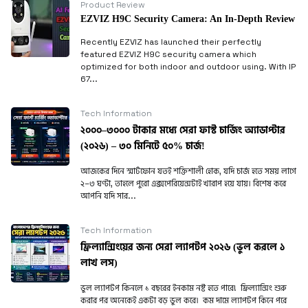
Product Review
EZVIZ H9C Security Camera: An In-Depth Review
Recently EZVIZ has launched their perfectly
featured EZVIZ H9C security camera which
optimized for both indoor and outdoor using. With IP
67...
Tech Information
২০০০–৩০০০ টাকার মধ্যে সেরা ফাস্ট চার্জিং অ্যাডাপ্টার
(২০২৬) – ৩০ মিনিটে ৫০% চার্জ!
আজকের দিনে স্মার্টফোন যতই শক্তিশালী হোক, যদি চার্জ হতে সময় লাগে
২–৩ ঘণ্টা, তাহলে পুরো এক্সপেরিয়েন্সটাই খারাপ হয়ে যায়। বিশেষ করে
আপনি যদি সার...
Tech Information
ফ্রিল্যান্সিংয়ের জন্য সেরা ল্যাপটপ ২০২৬ (ভুল করলে ১
লাখ লস)
ভুল ল্যাপটপ কিনলে ১ বছরের ইনকাম নষ্ট হতে পারে! ফ্রিল্যান্সিং শুরু
করার পর অনেকেই একটা বড় ভুল করে। কম দামে ল্যাপটপ কিনে পরে