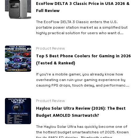
EcoFlow DELTA 3 Classic Price in USA 2026 &
Full Review
The EcoFlow DELTA 3 Classic enters the U.S.
portable power station market as a simplified but
highly practical solution for users who want d...
Product Review
Top 5 Best Phone Coolers for Gaming in 2026
(Tested & Ranked)
If you’re a mobile gamer, you already know how
overheating can ruin your gaming experience by
causing FPS drops, touch delay, and performanc...
Product Review
Haylou Solar Ultra Review (2026): The Best
Budget AMOLED Smartwatch?
The Haylou Solar Ultra has quickly become one of
the hottest budget smartwatches of 2025. Known
for its AMOLED display , Bluetooth calling ...