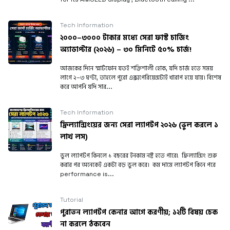
Tech Information
২০০০–৩০০০ টাকার মধ্যে সেরা ফাস্ট চার্জিং
অ্যাডাপ্টার (২০২৬) – ৩০ মিনিটে ৫০% চার্জ!
আজকের দিনে স্মার্টফোন যতই শক্তিশালী হোক, যদি চার্জ হতে সময়
লাগে ২–৩ ঘণ্টা, তাহলে পুরো এক্সপেরিয়েন্সটাই খারাপ হয়ে যায়। বিশেষ
করে আপনি যদি সার...
Tech Information
ফ্রিল্যান্সিংয়ের জন্য সেরা ল্যাপটপ ২০২৬ (ভুল করলে ১
লাখ লস)
ভুল ল্যাপটপ কিনলে ১ বছরের ইনকাম নষ্ট হতে পারে! ফ্রিল্যান্সিং শুরু
করার পর অনেকেই একটা বড় ভুল করে। কম দামে ল্যাপটপ কিনে পরে
performance is...
Tutorial
পুরাতন ল্যাপটপ কেনার আগে করণীয়; ১২টি বিষয় চেক
না করলে ঠকবেন