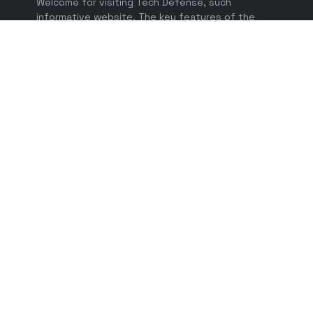
Welcome for visiting Tech Defense, such
informative website. The key features of the
website includes wonderful combination about
technology as Tech Defense blog.
LEARN MORE
বিজ্ঞাপন দিন
About Us
About author
Contact Us
Privacy Policy
Terms and Condition
Disclaimer
Affiliate Disclosure
FOLLOW US