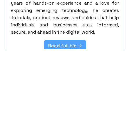
years of hands-on experience and a love for
exploring emerging technology, he creates
tutorials, product reviews, and guides that help
individuals and businesses stay informed,
secure, and ahead in the digital world.
Read full bio →
POPULAR POSTS
CATEGORIES
Blogging Tools
Latest Mobile price in
[3]
BD
[159]
Product Review
Random
[86]
[8]
Smartwatch Price BD
Tech Information
[15]
[28]
Tech News
Tutorial
[20]
[9]