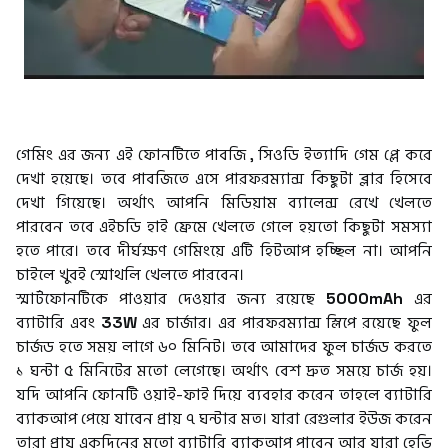
গেমিং এর জন্য এই ফোনটিতে পাবজি , সিওডি ইত্যাদি গেম প্লে করে
দেখা হয়েছে। তবে পাবজিতে এসে পারফরম্যান্স কিছুটা ব্লার হিসেবে
দেখা গিয়েছে। অর্থাৎ আপনি মিডিয়াম ব্যালেন্স রেখে খেলতে
পারবেন তবে এইচডি হাই ফ্রেমে খেলতে গেলে হয়তো কিছুটা সমস্যা
হতে পারে। তবে দীর্ঘক্ষণ গেমিংয়ে এটি হিটআপ হচ্ছিল না। আপনি
চাইলে খুবই স্মোথলি খেলতে পারবেন।
স্মার্টফোনটিকে পাওয়ার দেওয়ার জন্য রয়েছে
5000mAh
এর
ব্যাটারি এবং
33W
এর চার্জার। এর পারফরম্যান্স স্লিপে রয়েছে ফুল
চার্জড হতে সময় লাগে ৬০ মিনিট। তবে আমাদের ফুল চার্জড করতে
১ ঘন্টা ৫ মিনিটের মতো লেগেছে। অর্থাৎ বেশ দ্রুত সময়ে চার্জ হয়।
যদি আপনি ফোনটি ওয়াই-ফাই দিয়ে ব্যবহার করেন তাহলে ব্যাটারি
ব্যাকআপ পেয়ে যাবেন প্রায় ৭ ঘন্টার মত। যারা রেগুলার ইউজ করেন
তারা প্রায় একদিনের মতো ব্যাটারি ব্যাকআপ পাবেন আর যারা হেভি