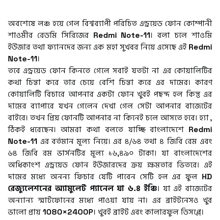
অবশেষে লঞ্চ হয়ে গেল বিশ্বব্যাপী পরিচিত এন্ড্রয়েড‌ ফোন কোম্পানী
শাওমীর রেডমি সিরিজের
Redmi Note-11
। বলা চলে শাওমি
ইউজার তথা ফ্যানদের জন্য এক মহা সুখবর নিয়ে এসেছে এই
Redmi
Note-11
।
তবে এন্ড্রয়েড ফোন কিনতে গেলে সবাই যতটা না এর কোয়ালিটির
কথা চিন্তা করে তার চেয়ে বেশি চিন্তা করে এর দামের। কারণ
কোয়ালিটি বিচারে আপনার একটা ফোন খুবই পছন্দ হল কিন্তু এর
দামের ব্যাপারে যখন গেলেন দেখা গেল সেটা আপনার বাজেটের
বাইরে। তখন প্রিয় ফোনটি আপনার না কিনেই চলে আসতে হবে। হ্যা ,
ঠিকই ধরেছেন। আমরা কথা বলতে যাচ্ছি বাংলাদেশে
Redmi
Note-11
এর বর্তমান মূল্য নিয়ে। এর ৪/৬৪ তথা ৪ জিবি রেম এবং
৬৪ জিবি রম ভার্সনটির মূল্য ১৬,৪৯০ টাকা। যা বাংলাদেশের
অধিকাংশ এন্ড্রয়েড ফোন ইউজারদের ক্রয় ক্ষমতার ভিতরে। এই
দামের মধ্যে অনন্য ফিচার যেটি পাবেন সেটি হল এর ফুল
HD
রেজ্যুলেশনের অ্যামুলেট প্যানেল যা ৬.৪ ইঞ্চি
। যা এই বাজেটের
অন্যান্য স্মার্টফোনের মধ্যে পাওয়া যায় না। এর ব্রাইটনেসও খুব
ভালো প্রায়
1080×2400P
। খুবই ব্রাইট এবং কালারফুল ডিসপ্লে।