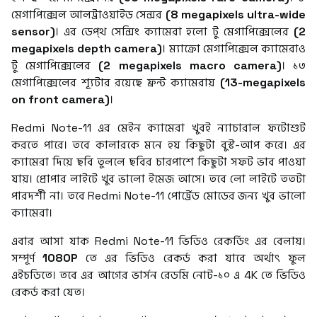
মেগাপিক্সেল আলট্রাওয়াইড সেন্সর
(8 megapixels ultra-wide
sensor)
। এর ডেপ্থ সেন্সিং ক্যামেরা হলো টু মেগাপিক্সেলের
(2
megapixels depth camera)
। ম্যাক্রো মেগাপিক্সেল ক্যামেরাও
টু মেগাপিক্সেলের
(2 megapixels macro camera)
। ১৩
মেগাপিক্সেলের শ্যূটার রয়েছে ফ্রন্ট ক্যামেরায়
(13-megapixels
on front camera)
।
Redmi Note-11 এর মেইন ক্যামেরা খুবই ন্যাচারাল ফটোশুট
করতে পারে। তবে কালারকে মনে হয় কিছুটা বুস্ট-আপ করে। এর
ক্যামেরা দিয়ে ছবি তুললে ছবির চারপাশে কিছুটা সফট ভাব পাওয়া
যায়। প্রোপার লাইটে খুব ভালো ইমেজ আসে। তবে লো লাইটে ততটা
পারদর্শী না। তবে Redmi Note-11 পোর্ট্রেড মোডের জন্য খুব ভালো
ক্যামেরা।
এবার আসা যাক Redmi Note-11 ভিডিও রেকর্ডিং এর বেলায়।
সম্পূর্ণ
1080P
তে এর ভিডিও রেকর্ড করা যাবে অর্থাৎ ফুল
এইচডিতে। তবে এর আগের ভার্সন রেডমি নোট-১০ এ 4K তে ভিডিও
রেকর্ড করা যেত।