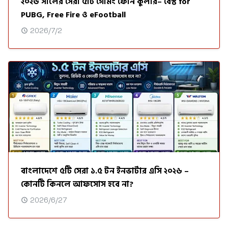
২০২৬ সালের সেরা ৫টি গেমিং ফোন কুলার– বেস্ট for
PUBG, Free Fire ও eFootball
2026/7/2
বাংলাদেশে ৫টি সেরা ১.৫ টন ইনভার্টার এসি ২০২৬ –
কোনটি কিনলে আফসোস হবে না?
2026/6/27