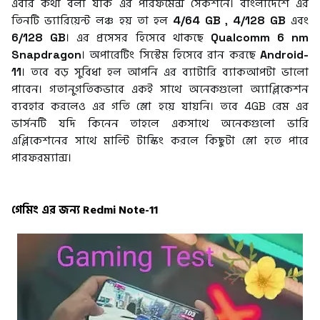
এবার কথা বলা যাক এর পারফমেন্স সেকশনে। বাংলাদেশে এর
তিনটি ভ্যারিয়েন্ট লঞ্চ হয় তা হল
4/64 GB
,
4/128 GB
এবং
6/128 GB
। এর প্রসেসর হিসেবে থাকছে
Qualcomm 6 nm
Snapdragon
। অপারেটিং সিস্টেম হিসেবে রান করছে
Android-
11
। তবে বড় সুবিধা হল আপনি এর ব্যাটারি ব্যাকআপটা ভালো
পাবেন। গতানুগতিকভাবে একই সাথে অনেকগুলো
অ্যাপ্লিকেশন
ব্যবহার করলেও এর গতি স্লো হয়ে যায়নি। তবে 4GB রেম এর
ভার্সনটি যদি কিনেন তাহলে একসাথে অনেকগুলো ভারি
এপ্লিকেশনের সাথে মাল্টি টাস্কিং করলে কিছুটা স্লো হতে পারে
পারফরম্যান্স।
গেমিং এর জন্য Redmi Note-11