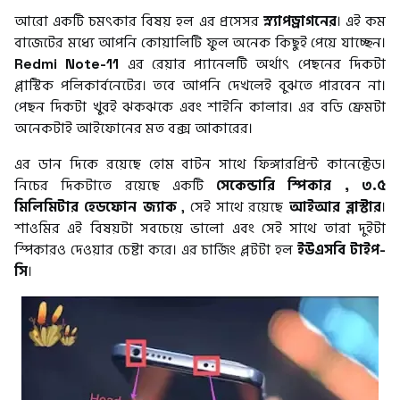
আরো একটি চমৎকার বিষয় হল এর প্রসেসর
স্ন্যাপড্রাগনের
। এই কম
বাজেটের মধ্যে আপনি কোয়ালিটি ফুল অনেক কিছুই পেয়ে যাচ্ছেন।
Redmi Note-11
এর রেয়ার প্যানেলটি অর্থাৎ পেছনের দিকটা
প্লাস্টিক পলিকার্বনেটের। তবে আপনি দেখলেই বুঝতে পারবেন না।
পেছন দিকটা খুবই ঝকঝকে এবং শাইনি কালার। এর বডি ফ্রেমটা
অনেকটাই আইফোনের মত বক্স আকারের।
এর ডান দিকে রয়েছে হোম বাটন সাথে ফিঙ্গারপ্রিন্ট কানেক্টেড।
নিচের দিকটাতে রয়েছে একটি
সেকেন্ডারি স্পিকার , ৩.৫
মিলিমিটার হেডফোন জ্যাক
, সেই সাথে রয়েছে
আইআর ব্লাস্টার
।
শাওমির এই বিষয়টা সবচেয়ে ভালো এবং সেই সাথে তারা দুইটা
স্পিকারও দেওয়ার চেষ্টা করে। এর চার্জিং প্লটটা হল
ইউএসবি টাইপ-
সি
।